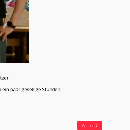
tzer.
ein paar gesellige Stunden.
Nächster Beitrag: Jahres
Weiter