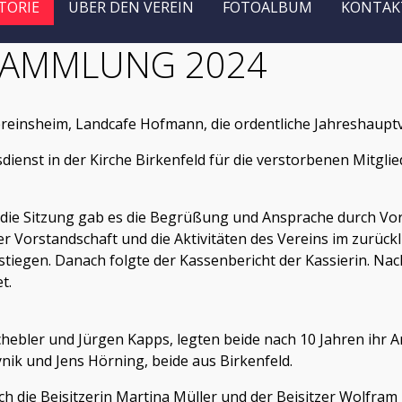
TORIE
ÜBER DEN VEREIN
FOTOALBUM
KONTAK
SAMMLUNG 2024
ereinsheim, Landcafe Hofmann, die ordentliche Jahreshaupt
enst in der Kirche Birkenfeld für die verstorbenen Mitglied
n die Sitzung gab es die Begrüßung und Ansprache durch Vor
er Vorstandschaft und die Aktivitäten des Vereins im zurück
gestiegen. Danach folgte der Kassenbericht der Kassierin. N
t.
hebler und Jürgen Kapps, legten beide nach 10 Jahren ihr A
ik und Jens Hörning, beide aus Birkenfeld.
h die Beisitzerin Martina Müller und der Beisitzer Wolfram 