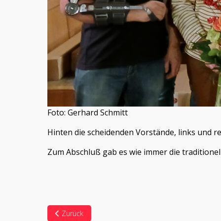
Foto: Gerhard Schmitt
Hinten die scheidenden Vorstände, links und re
Zum Abschluß gab es wie immer die traditione
Vorheriger Beitrag: Hüttengaudi 2024
Zurück